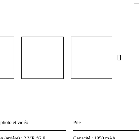
 photo et vidéo
Pile
n (arrière) : 2 MP, f/2,8
Capacité : 1850 mAh