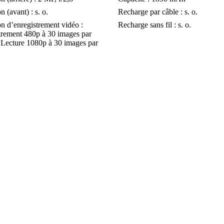
n (avant) : s. o.
Recharge par câble : s. o.
n d’enregistrement vidéo :
Recharge sans fil : s. o.
trement 480p à 30 images par
 Lecture 1080p à 30 images par