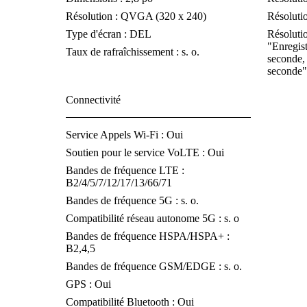
Résolution : QVGA (320 x 240)
Résolutio
Type d'écran : DEL
Résolutio
"Enregis
Taux de rafraîchissement : s. o.
seconde,
seconde"
Connectivité
Service Appels Wi-Fi : Oui
Soutien pour le service VoLTE : Oui
Bandes de fréquence LTE :
B2/4/5/7/12/17/13/66/71
Bandes de fréquence 5G : s. o.
Compatibilité réseau autonome 5G : s. o
Bandes de fréquence HSPA/HSPA+ :
B2,4,5
Bandes de fréquence GSM/EDGE : s. o.
GPS : Oui
Compatibilité Bluetooth : Oui