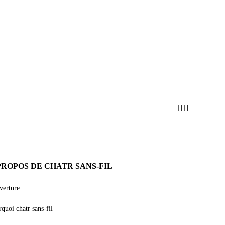
Facebook
Instagram
PROPOS DE CHATR SANS-FIL
verture
quoi chatr sans-fil